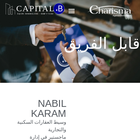
اتصل بنا
قابل الفريق
NABIL
KARAM
وسيط العقارات السكنية
والتجارية
ماجستير في إدارة