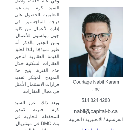
وفي عام 2015، واصل
السيد كرم مساعيه
التعليمية بالحصول على
درجة الماجستير في
إدارة الأعمال من كلية
جون مولسون للأعمال.
ومن الجدير بالذكر أنه
طور نموذجًا رائدًا لخلق
القيمة العقارية لتأجير
العقارات السكنية خلال
هذه الفترة. يتيح هذا
النموذج المبتكر تحديد
Courtage Nabil Karam
قرارات الاستثمار الأمثل
Inc.
في مجال العقارات.
514.824.4288
وبعد ذلك، عزز السيد
كرم خبرته كمدير
للمحفظة التجارية في
الفرنسية / الانجليزية / العربية
بنك BMO في مونتريال.