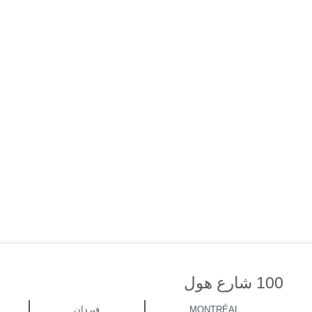
ري
يبيع
يبحث
فريق
اتصل بنا
100 شارع هول
MONTRÉAL
فيردان