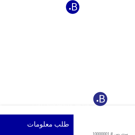
1٬049٬000
$
طلب معلومات
سنتريس #
10000001