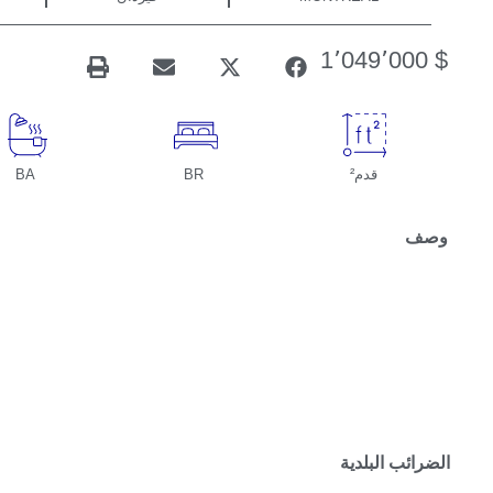
1٬049٬000
$
قدم²
BR
BA
وصف
الضرائب البلدية