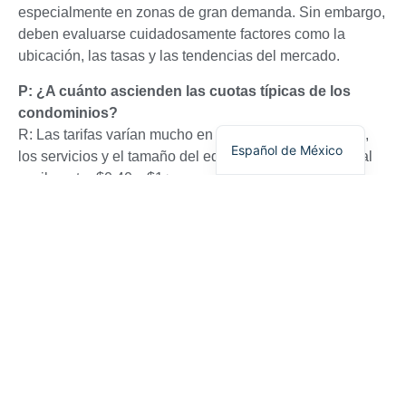
especialmente en zonas de gran demanda. Sin embargo,
deben evaluarse cuidadosamente factores como la
ubicación, las tasas y las tendencias del mercado.
العربية
Français du Canada
P: ¿A cuánto ascienden las cuotas típicas de los
condominios?
English (Canada)
R: Las tarifas varían mucho en función de la ubicación,
Español de México
los servicios y el tamaño del edificio. El precio mensual
oscila entre $0,40 y $1+ por metro cuadrado.
P: ¿Puedo alquilar mi piso?
R: Muchos condominios permiten el alquiler, pero puede
haber restricciones. Consulta siempre con la comunidad
de propietarios antes de alquilar.
P: ¿Cómo son los impuestos de los pisos?
R: Los impuestos sobre la propiedad de los condominios
suelen ser más bajos que los de las viviendas
unifamiliares, pero dependen de los tipos impositivos
locales y del valor catastral del condominio.